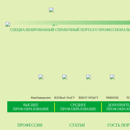
27
СПЕЦИАЛИЗИРОВАННЫЙ СПРАВОЧНЫЙ ПОРТАЛ О ПРОФЕССИОНАЛЬ
ФинУниверситет
ИЭОБиА ЧелГУ
ВШЭУ ЮУрГУ
ЧВВАУШ
ЧС
ВЫСШЕЕ
СРЕДНЕЕ
ДОПОЛНИТЕ
ПРОФ.ОБРАЗОВАНИЕ
ПРОФ.ОБРАЗОВАНИЕ
ПРОФ.ОБРАЗ
ПРОФЕССИИ
СТАТЬИ
ГОСТЬ ПО