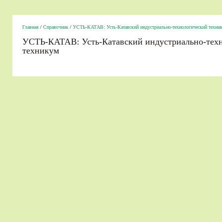
Главная
/
Справочник
/
УСТЬ-КАТАВ: Усть-Катавский индустриально-технологический техни
УСТЬ-КАТАВ: Усть-Катавский индустриально-тех
техникум