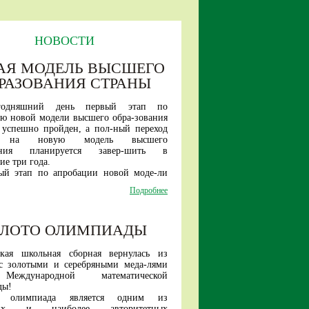
НОВОСТИ
АЯ МОДЕЛЬ ВЫСШЕГО
РАЗОВАНИЯ СТРАНЫ
годняшний день первый этап по
ю новой модели высшего обра-зования
 успешно пройден, а пол-ный переход
и на новую модель высшего
вания планируется завер-шить в
е три года.
ый этап по апробации новой моде-ли
стартовал три года назад.
Подробнее
и в проект вошли шесть ведущих
тетов страны — Санкт-Петер-бургский
университет, МАИ, ТГУ, МИСИС, БФУ
ОЛОТО ОЛИМПИАДЫ
а, МПГУ.
ря текущего года в эксперименте
т уже 17 вузов.
ская школьная сборная вернулась из
ые шесть вузов проекта в этому году
с золотыми и серебряными меда-лями
инимать студентов уже только на новые
еждународной математической
тельные про-граммы.
ды!
е новой модели высшего образо-вания
я олимпиада является одним из
обучение студента в один этап (быть
ших и наиболее авторитетных