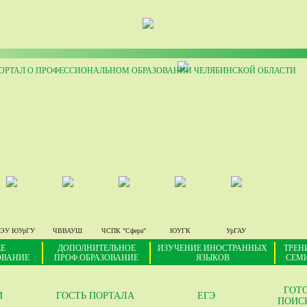
РТАЛ О ПРОФЕССИОНАЛЬНОМ ОБРАЗОВАНИИ ЧЕЛЯБИНСКОЙ ОБЛАСТИ
ЭУ ЮУрГУ
ЧВВАУШ
ЧСПК "Сфера"
ЮУГК
УрГАУ
Е
ДОПОЛНИТЕЛЬНОЕ
ИЗУЧЕНИЕ ИНОСТРАННЫХ
ТРЕН
ОВАНИЕ
ПРОФ.ОБРАЗОВАНИЕ
ЯЗЫКОВ
СЕМ
ГОТ
И
ГОСТЬ ПОРТАЛА
ЕГЭ
ПОИС