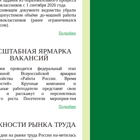
 задания из образовательного процесса
классников с 1 сентября 2026 года.
ясняющем документе ведомства убрали
 допустимом объёме до-машней работы
воклассников (ранее ограничивался
сом).
образом, прежняя инициатива Ин-
Подробнее
 стратегии развития образова-ния по
нному введению домашних заданий для
ладших школьников теперь исключена.
СШТАБНАЯ ЯРМАРКА
е в первых классах российских школ
удет проходить без домашней нагрузки.
ВАКАНСИЙ
ня проводится федеральный этап
ионной Всероссийской ярмарки
тройства «
Работа России. Время
остей
». Крупные компании и
льные работодатели представят свои
ии и расскажут о перспективах
ого роста. Посетители мероприя-тия
найти работу как в рамках своего
Подробнее
так и за его пределами.
датели представят вакансии и для
цированных специалистов, и для не
ЖНОСТИ РЫНКА ТРУДА
квалификации соиска-телей.
я многие предприятия принимают на
ерез обучение в собственных учебных
дни на рынке труда России на-метилась
, иногородним предоста-вляют жилье