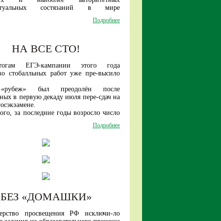
ванным на рынке труда без доучивания
ектуальных состязаний в мире
атуре).
ся с 1959 года).
Подробнее
жетные отделения университе-тов-
году среди участников из более чем 100
ов пилотного проекта по переходу на
сть старшеклассников из нашей страны
дель высшего обра-зования поступят в
 число лидеров!
у более 40 тысяч абитуриентов.
НА ВСЕ СТО!
огам ЕГЭ-кампании этого года
во стобалльных работ уже пре-высило
«рубеж» был преодолён после
ных в первую декаду июля пере-сдач на
осэкзамене.
ого, за последние годы возросло число
иков, набирающих по трем предметам
Подробнее
ее баллов.
БЕЗ «ДОМАШКИ»
ерство просвещения РФ исключи-ло