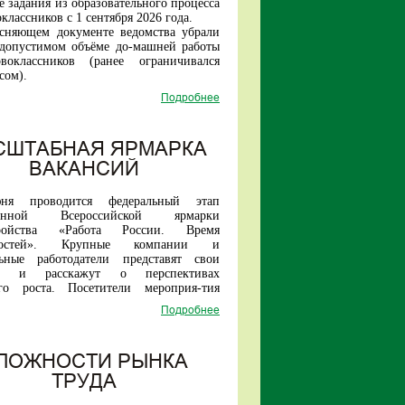
 задания из образовательного процесса
классников с 1 сентября 2026 года.
ясняющем документе ведомства убрали
 допустимом объёме до-машней работы
воклассников (ранее ограничивался
сом).
образом, прежняя инициатива Ин-
Подробнее
 стратегии развития образова-ния по
нному введению домашних заданий для
ладших школьников теперь исключена.
е в первых классах российских школ
СШТАБНАЯ ЯРМАРКА
удет проходить без домашней нагрузки.
ВАКАНСИЙ
ня проводится федеральный этап
ионной Всероссийской ярмарки
тройства «
Работа России. Время
остей
». Крупные компании и
льные работодатели представят свои
ии и расскажут о перспективах
ого роста. Посетители мероприя-тия
найти работу как в рамках своего
Подробнее
так и за его пределами.
датели представят вакансии и для
цированных специалистов, и для не
квалификации соиска-телей.
ЛОЖНОСТИ РЫНКА
я многие предприятия принимают на
ТРУДА
ерез обучение в собственных учебных
, иногородним предоста-вляют жилье