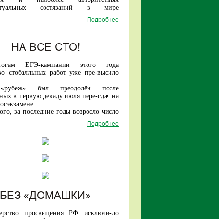
ванным на рынке труда без доучивания
ектуальных состязаний в мире
атуре).
ся с 1959 года).
жетные отделения университе-тов-
Подробнее
году среди участников из более чем 100
ов пилотного проекта по переходу на
сть старшеклассников из нашей страны
дель высшего обра-зования поступят в
 число лидеров!
у более 40 тысяч абитуриентов.
НА ВСЕ СТО!
огам ЕГЭ-кампании этого года
во стобалльных работ уже пре-высило
«рубеж» был преодолён после
ных в первую декаду июля пере-сдач на
осэкзамене.
ого, за последние годы возросло число
иков, набирающих по трем предметам
Подробнее
ее баллов.
БЕЗ «ДОМАШКИ»
ерство просвещения РФ исключи-ло