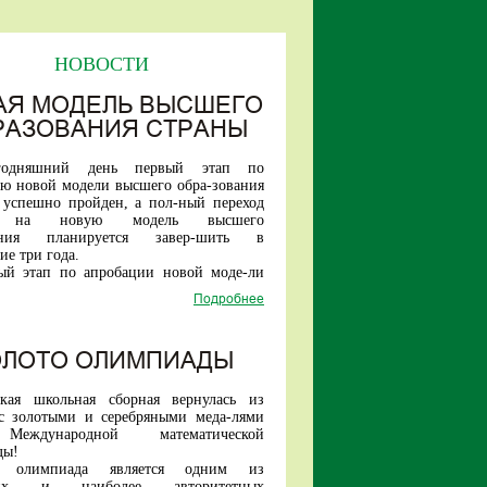
НОВОСТИ
АЯ МОДЕЛЬ ВЫСШЕГО
РАЗОВАНИЯ СТРАНЫ
годняшний день первый этап по
ю новой модели высшего обра-зования
 успешно пройден, а пол-ный переход
и на новую модель высшего
вания планируется завер-шить в
е три года.
ый этап по апробации новой моде-ли
стартовал три года назад.
Подробнее
и в проект вошли шесть ведущих
тетов страны — Санкт-Петер-бургский
университет, МАИ, ТГУ, МИСИС, БФУ
а, МПГУ.
ОЛОТО ОЛИМПИАДЫ
ря текущего года в эксперименте
т уже 17 вузов.
ская школьная сборная вернулась из
ые шесть вузов проекта в этому году
с золотыми и серебряными меда-лями
инимать студентов уже только на новые
еждународной математической
тельные про-граммы.
ды!
е новой модели высшего образо-вания
я олимпиада является одним из
обучение студента в один этап (быть
ших и наиболее авторитетных