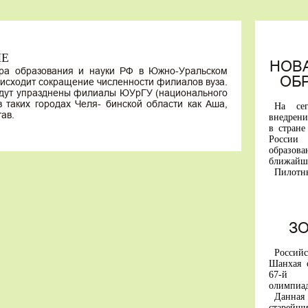
ШЕ
НОВ
тра образования и науки РФ в Южно-Уральском
ОБ
 исходит сокращение численности филиалов вуза.
удут упразднены филиалы ЮУрГУ (национального
в таких городах Челя- бинской области как Аша,
На се
ав.
внедрени
в стране
Росси
образо
ближайши
Пилотн
«вышки» 
Первым
универси
горный 
им. Кант
З
С янва
участвую
Россий
А перв
Шанхая 
будут пр
67-й М
образова
олимпиа
В основ
Данна
России 
старей