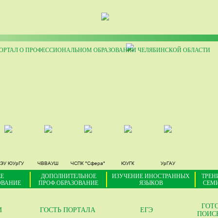
РТАЛ О ПРОФЕССИОНАЛЬНОМ ОБРАЗОВАНИИ ЧЕЛЯБИНСКОЙ ОБЛАСТИ
ЭУ ЮУрГУ
ЧВВАУШ
ЧСПК "Сфера"
ЮУГК
УрГАУ
Е
ДОПОЛНИТЕЛЬНОЕ
ИЗУЧЕНИЕ ИНОСТРАННЫХ
ТРЕН
ОВАНИЕ
ПРОФ.ОБРАЗОВАНИЕ
ЯЗЫКОВ
СЕМ
ГОТ
И
ГОСТЬ ПОРТАЛА
ЕГЭ
ПОИС