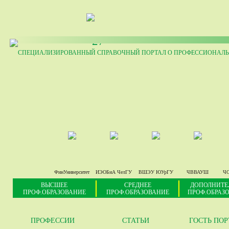
27
СПЕЦИАЛИЗИРОВАННЫЙ СПРАВОЧНЫЙ ПОРТАЛ О ПРОФЕССИОНАЛЬ
ФинУниверситет
ИЭОБиА ЧелГУ
ВШЭУ ЮУрГУ
ЧВВАУШ
ЧС
ВЫСШЕЕ
СРЕДНЕЕ
ДОПОЛНИТЕ
ПРОФ.ОБРАЗОВАНИЕ
ПРОФ.ОБРАЗОВАНИЕ
ПРОФ.ОБРАЗ
ПРОФЕССИИ
СТАТЬИ
ГОСТЬ ПО