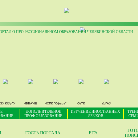
РТАЛ О ПРОФЕССИОНАЛЬНОМ ОБРАЗОВАНИИ ЧЕЛЯБИНСКОЙ ОБЛАСТИ
ЭУ ЮУрГУ
ЧВВАУШ
ЧСПК "Сфера"
ЮУГК
УрГАУ
Е
ДОПОЛНИТЕЛЬНОЕ
ИЗУЧЕНИЕ ИНОСТРАННЫХ
ТРЕН
ОВАНИЕ
ПРОФ.ОБРАЗОВАНИЕ
ЯЗЫКОВ
СЕМ
ГОТ
И
ГОСТЬ ПОРТАЛА
ЕГЭ
ПОИС