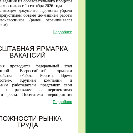
 задания из образовательного процесса
классников с 1 сентября 2026 года.
ясняющем документе ведомства убрали
 допустимом объёме до-машней работы
воклассников (ранее ограничивался
сом).
образом, прежняя инициатива Ин-
Подробнее
 стратегии развития образова-ния по
нному введению домашних заданий для
ладших школьников теперь исключена.
е в первых классах российских школ
СШТАБНАЯ ЯРМАРКА
удет проходить без домашней нагрузки.
ВАКАНСИЙ
ня проводится федеральный этап
ионной Всероссийской ярмарки
тройства «
Работа России. Время
остей
». Крупные компании и
льные работодатели представят свои
ии и расскажут о перспективах
ого роста. Посетители мероприя-тия
найти работу как в рамках своего
Подробнее
так и за его пределами.
датели представят вакансии и для
цированных специалистов, и для не
квалификации соиска-телей.
ЛОЖНОСТИ РЫНКА
я многие предприятия принимают на
ТРУДА
ерез обучение в собственных учебных
, иногородним предоста-вляют жилье