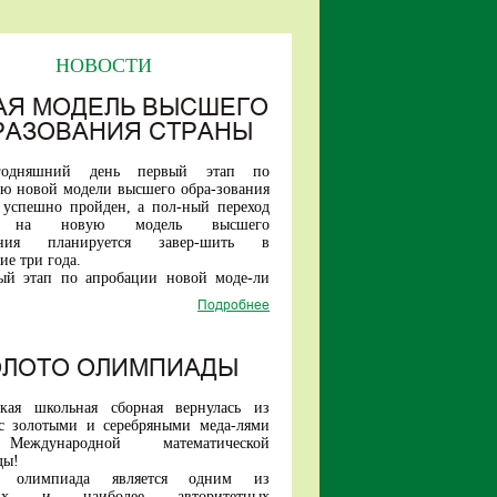
НОВОСТИ
АЯ МОДЕЛЬ ВЫСШЕГО
РАЗОВАНИЯ СТРАНЫ
годняшний день первый этап по
ю новой модели высшего обра-зования
 успешно пройден, а пол-ный переход
и на новую модель высшего
вания планируется завер-шить в
е три года.
ый этап по апробации новой моде-ли
стартовал три года назад.
Подробнее
и в проект вошли шесть ведущих
тетов страны — Санкт-Петер-бургский
университет, МАИ, ТГУ, МИСИС, БФУ
а, МПГУ.
ОЛОТО ОЛИМПИАДЫ
ря текущего года в эксперименте
т уже 17 вузов.
ская школьная сборная вернулась из
ые шесть вузов проекта в этому году
с золотыми и серебряными меда-лями
инимать студентов уже только на новые
еждународной математической
тельные про-граммы.
ды!
е новой модели высшего образо-вания
я олимпиада является одним из
обучение студента в один этап (быть
ших и наиболее авторитетных