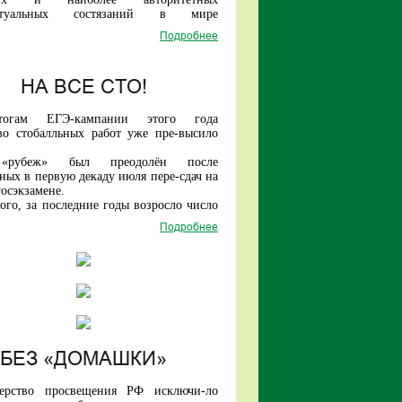
ванным на рынке труда без доучивания
ектуальных состязаний в мире
атуре).
ся с 1959 года).
жетные отделения университе-тов-
Подробнее
году среди участников из более чем 100
ов пилотного проекта по переходу на
сть старшеклассников из нашей страны
дель высшего обра-зования поступят в
 число лидеров!
у более 40 тысяч абитуриентов.
НА ВСЕ СТО!
огам ЕГЭ-кампании этого года
во стобалльных работ уже пре-высило
«рубеж» был преодолён после
ных в первую декаду июля пере-сдач на
осэкзамене.
ого, за последние годы возросло число
иков, набирающих по трем предметам
Подробнее
ее баллов.
БЕЗ «ДОМАШКИ»
ерство просвещения РФ исключи-ло