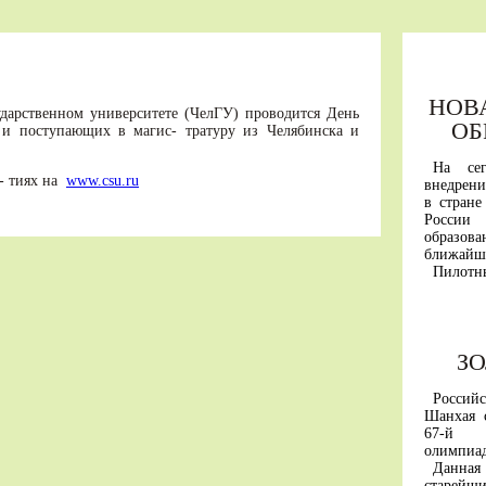
НОВ
сударственном университете (ЧелГУ) проводится День
ОБ
 и поступающих в магис- тратуру из Челябинска и
На се
- тиях на
www.csu.ru
внедрени
в стране
Росси
образо
ближайши
Пилотн
«вышки» 
Первым
универси
горный 
З
им. Кант
С янва
участвую
Россий
А перв
Шанхая 
будут пр
67-й М
образова
олимпиа
В основ
Данна
России 
старей