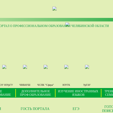
РТАЛ О ПРОФЕССИОНАЛЬНОМ ОБРАЗОВАНИИ ЧЕЛЯБИНСКОЙ ОБЛАСТИ
ЭУ ЮУрГУ
ЧВВАУШ
ЧСПК "Сфера"
ЮУГК
УрГАУ
Е
ДОПОЛНИТЕЛЬНОЕ
ИЗУЧЕНИЕ ИНОСТРАННЫХ
ТРЕН
ОВАНИЕ
ПРОФ.ОБРАЗОВАНИЕ
ЯЗЫКОВ
СЕМ
ГОТ
И
ГОСТЬ ПОРТАЛА
ЕГЭ
ПОИС