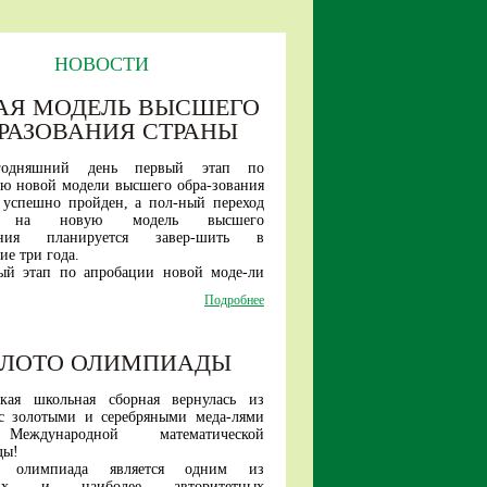
НОВОСТИ
АЯ МОДЕЛЬ ВЫСШЕГО
РАЗОВАНИЯ СТРАНЫ
годняшний день первый этап по
ю новой модели высшего обра-зования
 успешно пройден, а пол-ный переход
и на новую модель высшего
вания планируется завер-шить в
е три года.
ый этап по апробации новой моде-ли
стартовал три года назад.
Подробнее
и в проект вошли шесть ведущих
тетов страны — Санкт-Петер-бургский
университет, МАИ, ТГУ, МИСИС, БФУ
ОЛОТО ОЛИМПИАДЫ
а, МПГУ.
ря текущего года в эксперименте
т уже 17 вузов.
ская школьная сборная вернулась из
ые шесть вузов проекта в этому году
с золотыми и серебряными меда-лями
инимать студентов уже только на новые
еждународной математической
тельные про-граммы.
ды!
е новой модели высшего образо-вания
я олимпиада является одним из
обучение студента в один этап (быть
ших и наиболее авторитетных