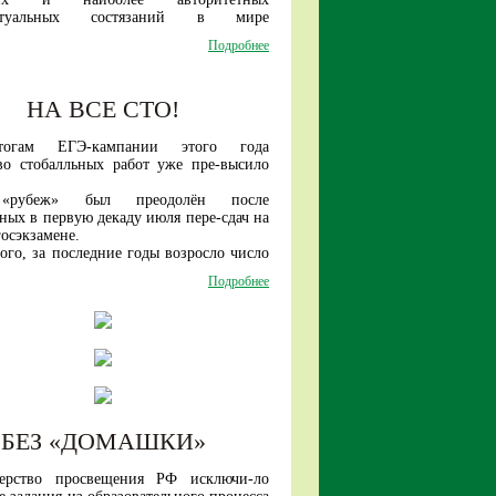
ванным на рынке труда без доучивания
ектуальных состязаний в мире
атуре).
ся с 1959 года).
Подробнее
жетные отделения университе-тов-
году среди участников из более чем 100
ов пилотного проекта по переходу на
сть старшеклассников из нашей страны
дель высшего обра-зования поступят в
 число лидеров!
у более 40 тысяч абитуриентов.
НА ВСЕ СТО!
огам ЕГЭ-кампании этого года
во стобалльных работ уже пре-высило
«рубеж» был преодолён после
ных в первую декаду июля пере-сдач на
осэкзамене.
ого, за последние годы возросло число
иков, набирающих по трем предметам
Подробнее
ее баллов.
БЕЗ «ДОМАШКИ»
ерство просвещения РФ исключи-ло