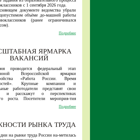
 задания из образовательного процесса
классников с 1 сентября 2026 года.
ясняющем документе ведомства убрали
 допустимом объёме до-машней работы
воклассников (ранее ограничивался
сом).
образом, прежняя инициатива Ин-
Подробнее
 стратегии развития образова-ния по
нному введению домашних заданий для
ладших школьников теперь исключена.
СШТАБНАЯ ЯРМАРКА
е в первых классах российских школ
удет проходить без домашней нагрузки.
ВАКАНСИЙ
ня проводится федеральный этап
ионной Всероссийской ярмарки
тройства «
Работа России. Время
остей
». Крупные компании и
льные работодатели представят свои
ии и расскажут о перспективах
ого роста. Посетители мероприя-тия
найти работу как в рамках своего
Подробнее
так и за его пределами.
датели представят вакансии и для
цированных специалистов, и для не
ЖНОСТИ РЫНКА ТРУДА
квалификации соиска-телей.
я многие предприятия принимают на
ерез обучение в собственных учебных
дни на рынке труда России на-метилась
, иногородним предоста-вляют жилье