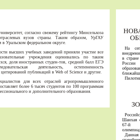
НОВ
университет, согласно свежему рейтингу Минсельхоза
ОБ
траслевых вузов страны. Таким образом, УрГАУ
 в Уральском федеральном округе.
На се
сти высших учебных заведений приняли участие все
внедрени
разовательные учреждения оценивались по таким
в стране
хся, доля иностранных студен-тов, средний балл ЕГЭ
Росси
довательская деятельность, остепененность
образо
о цитирований публикаций в Web of Science и другие.
ближайши
Пилотн
циалистов для всех отраслей агропромышленного
«вышки» 
оставляет более 6 тысяч студентов по 100 программам
Первым
фессионального и дополнительного образования.
универси
горный 
З
им. Кант
С янва
участвую
Россий
А перв
Шанхая 
будут пр
67-й М
образова
олимпиа
В основ
Данна
России 
старей