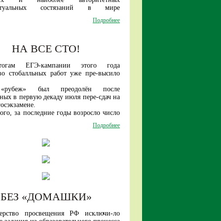
ванным на рынке труда без доучивания
ектуальных состязаний в мире
атуре).
ся с 1959 года).
Подробнее
жетные отделения университе-тов-
году среди участников из более чем 100
ов пилотного проекта по переходу на
сть старшеклассников из нашей страны
дель высшего обра-зования поступят в
 число лидеров!
у более 40 тысяч абитуриентов.
НА ВСЕ СТО!
огам ЕГЭ-кампании этого года
во стобалльных работ уже пре-высило
«рубеж» был преодолён после
ных в первую декаду июля пере-сдач на
осэкзамене.
ого, за последние годы возросло число
иков, набирающих по трем предметам
Подробнее
ее баллов.
БЕЗ «ДОМАШКИ»
ерство просвещения РФ исключи-ло