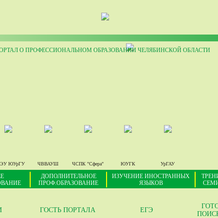
РТАЛ О ПРОФЕССИОНАЛЬНОМ ОБРАЗОВАНИИ ЧЕЛЯБИНСКОЙ ОБЛАСТИ
ЭУ ЮУрГУ
ЧВВАУШ
ЧСПК "Сфера"
ЮУГК
УрГАУ
Е
ДОПОЛНИТЕЛЬНОЕ
ИЗУЧЕНИЕ ИНОСТРАННЫХ
ТРЕН
ОВАНИЕ
ПРОФ.ОБРАЗОВАНИЕ
ЯЗЫКОВ
СЕМ
ГОТ
И
ГОСТЬ ПОРТАЛА
ЕГЭ
ПОИС