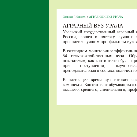
Главная
/
Новости
/
АГРАРНЫЙ ВУЗ УРАЛА
АГРАРНЫЙ ВУЗ УРАЛА
Уральский государственный аграрный 
России, вошел в пятерку лучших о
признается лучшим про-фильным вузом
В ежегодном мониторинге эффектив-но
54 сельскохозяйственных вуза. Об
показателям, как контингент обучающи
при поступлении, научно-иссле
преподавательского состава, количеств
В настоящее время вуз готовит спе
комплекса. Контин-гент обучающихся с
высшего, среднего, специального, про