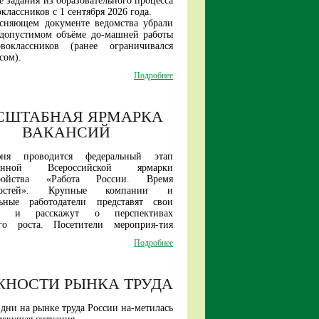
 задания из образовательного процесса
классников с 1 сентября 2026 года.
ясняющем документе ведомства убрали
 допустимом объёме до-машней работы
воклассников (ранее ограничивался
сом).
образом, прежняя инициатива Ин-
Подробнее
 стратегии развития образова-ния по
нному введению домашних заданий для
ладших школьников теперь исключена.
СШТАБНАЯ ЯРМАРКА
е в первых классах российских школ
удет проходить без домашней нагрузки.
ВАКАНСИЙ
ня проводится федеральный этап
ионной Всероссийской ярмарки
тройства «
Работа России. Время
остей
». Крупные компании и
льные работодатели представят свои
ии и расскажут о перспективах
ого роста. Посетители мероприя-тия
найти работу как в рамках своего
Подробнее
так и за его пределами.
датели представят вакансии и для
цированных специалистов, и для не
ЖНОСТИ РЫНКА ТРУДА
квалификации соиска-телей.
я многие предприятия принимают на
ерез обучение в собственных учебных
дни на рынке труда России на-метилась
, иногородним предоста-вляют жилье