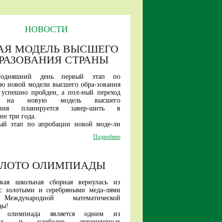
НОВОСТИ
АЯ МОДЕЛЬ ВЫСШЕГО
РАЗОВАНИЯ СТРАНЫ
годняшний день первый этап по
ю новой модели высшего обра-зования
 успешно пройден, а пол-ный переход
и на новую модель высшего
вания планируется завер-шить в
е три года.
ый этап по апробации новой моде-ли
стартовал три года назад.
Подробнее
и в проект вошли шесть ведущих
тетов страны — Санкт-Петер-бургский
университет, МАИ, ТГУ, МИСИС, БФУ
ОЛОТО ОЛИМПИАДЫ
а, МПГУ.
ря текущего года в эксперименте
т уже 17 вузов.
ская школьная сборная вернулась из
ые шесть вузов проекта в этому году
с золотыми и серебряными меда-лями
инимать студентов уже только на новые
еждународной математической
тельные про-граммы.
ды!
е новой модели высшего образо-вания
я олимпиада является одним из
обучение студента в один этап (быть
ших и наиболее авторитетных