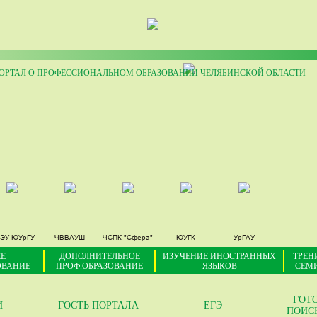
РТАЛ О ПРОФЕССИОНАЛЬНОМ ОБРАЗОВАНИИ ЧЕЛЯБИНСКОЙ ОБЛАСТИ
ЭУ ЮУрГУ
ЧВВАУШ
ЧСПК "Сфера"
ЮУГК
УрГАУ
Е
ДОПОЛНИТЕЛЬНОЕ
ИЗУЧЕНИЕ ИНОСТРАННЫХ
ТРЕН
ОВАНИЕ
ПРОФ.ОБРАЗОВАНИЕ
ЯЗЫКОВ
СЕМ
ГОТ
И
ГОСТЬ ПОРТАЛА
ЕГЭ
ПОИС