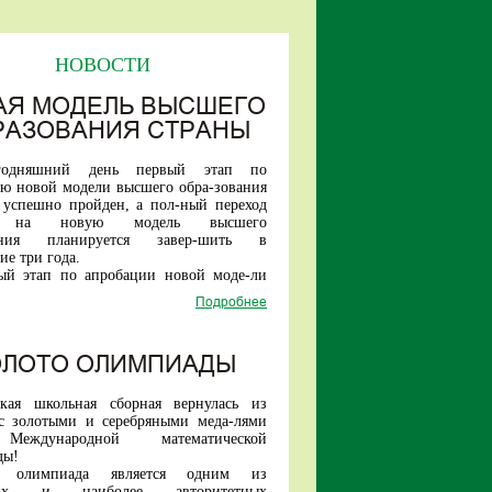
НОВОСТИ
АЯ МОДЕЛЬ ВЫСШЕГО
РАЗОВАНИЯ СТРАНЫ
годняшний день первый этап по
ю новой модели высшего обра-зования
 успешно пройден, а пол-ный переход
и на новую модель высшего
вания планируется завер-шить в
е три года.
ый этап по апробации новой моде-ли
стартовал три года назад.
Подробнее
и в проект вошли шесть ведущих
тетов страны — Санкт-Петер-бургский
университет, МАИ, ТГУ, МИСИС, БФУ
а, МПГУ.
ОЛОТО ОЛИМПИАДЫ
ря текущего года в эксперименте
т уже 17 вузов.
ская школьная сборная вернулась из
ые шесть вузов проекта в этому году
с золотыми и серебряными меда-лями
инимать студентов уже только на новые
еждународной математической
тельные про-граммы.
ды!
е новой модели высшего образо-вания
я олимпиада является одним из
обучение студента в один этап (быть
ших и наиболее авторитетных