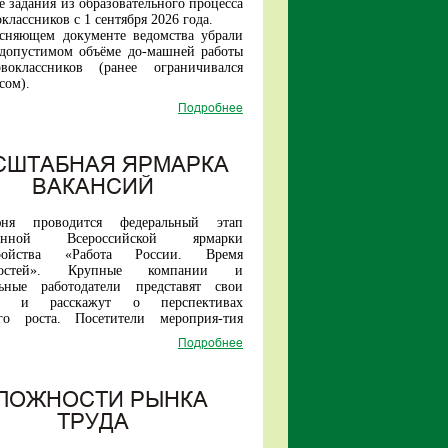
 задания из образовательного процесса
классников с 1 сентября 2026 года.
ясняющем документе ведомства убрали
 допустимом объёме до-машней работы
воклассников (ранее ограничивался
сом).
образом, прежняя инициатива Ин-
Подробнее
 стратегии развития образова-ния по
нному введению домашних заданий для
ладших школьников теперь исключена.
е в первых классах российских школ
СШТАБНАЯ ЯРМАРКА
удет проходить без домашней нагрузки.
ВАКАНСИЙ
ня проводится федеральный этап
ионной Всероссийской ярмарки
тройства «
Работа России. Время
остей
». Крупные компании и
льные работодатели представят свои
ии и расскажут о перспективах
ого роста. Посетители мероприя-тия
найти работу как в рамках своего
Подробнее
так и за его пределами.
датели представят вакансии и для
цированных специалистов, и для не
квалификации соиска-телей.
ЛОЖНОСТИ РЫНКА
я многие предприятия принимают на
ТРУДА
ерез обучение в собственных учебных
, иногородним предоста-вляют жилье