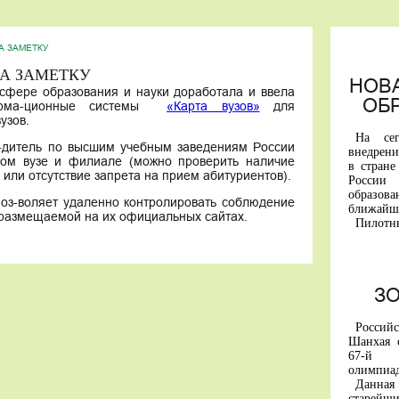
А ЗАМЕТКУ
НА ЗАМЕТКУ
НОВ
сфере образования и науки доработала и ввела
ОБ
форма-ционные системы
«Карта вузов»
для
узов.
На се
о-дитель по высшим учебным заведениям России
внедрени
ом вузе и филиале (можно проверить наличие
в стране
 или отсутствие запрета на прием абитуриентов).
Росси
образо
оз-воляет удаленно контролировать соблюдение
ближайши
 размещаемой на их официальных сайтах.
Пилотн
«вышки» 
Первым
универси
горный 
им. Кант
З
С янва
участвую
Россий
А перв
Шанхая 
будут пр
67-й М
образова
олимпиа
В основ
Данна
России 
старей