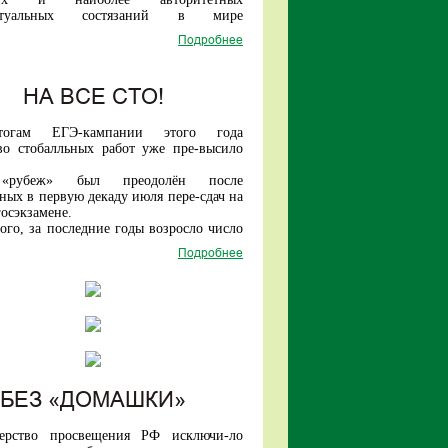
ванным на рынке труда без доучивания
ектуальных состязаний в мире
атуре).
ся с 1959 года).
жетные отделения университе-тов-
Подробнее
году среди участников из более чем 100
ов пилотного проекта по переходу на
сть старшеклассников из нашей страны
дель высшего обра-зования поступят в
 число лидеров!
у более 40 тысяч абитуриентов.
НА ВСЕ СТО!
огам ЕГЭ-кампании этого года
во стобалльных работ уже пре-высило
«рубеж» был преодолён после
ных в первую декаду июля пере-сдач на
осэкзамене.
ого, за последние годы возросло число
иков, набирающих по трем предметам
Подробнее
ее баллов.
БЕЗ «ДОМАШКИ»
ерство просвещения РФ исключи-ло